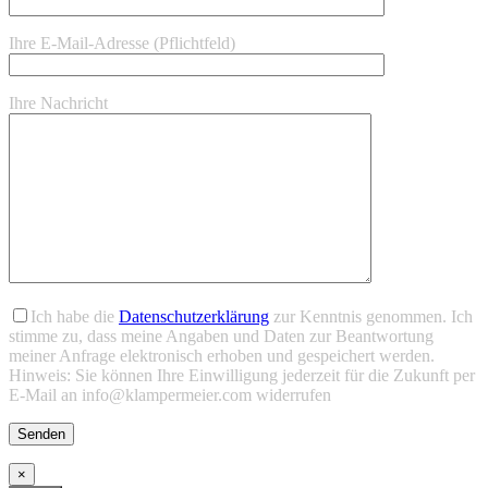
Ihre E-Mail-Adresse (Pflichtfeld)
Ihre Nachricht
Bitte lasse dieses Feld leer.
Bitte lasse dieses Feld leer.
Ich habe die
Datenschutzerklärung
zur Kenntnis genommen. Ich
stimme zu, dass meine Angaben und Daten zur Beantwortung
meiner Anfrage elektronisch erhoben und gespeichert werden.
Hinweis: Sie können Ihre Einwilligung jederzeit für die Zukunft per
E-Mail an info@klampermeier.com widerrufen
×