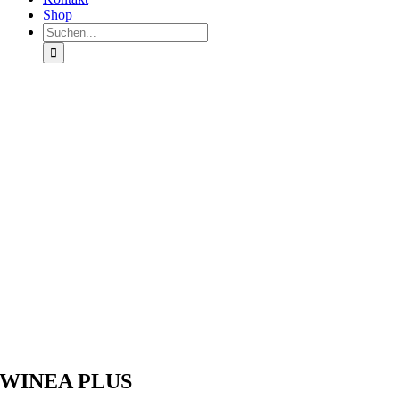
Shop
Suche
nach:
WINEA PLUS