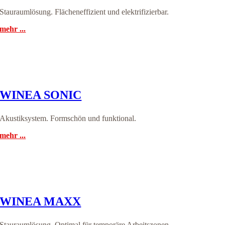
Stauraumlösung. Flächeneffizient und elektrifizierbar.
mehr ...
WINEA SONIC
Akustiksystem. Formschön und funktional.
mehr ...
WINEA MAXX
Stauraumlösung. Optimal für temporäre Arbeitszonen.