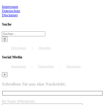
Impressum
Datenschutz
Disclaimer
Suche
Suche
nach:
Downloads
Aktuelles
Social Media
Impressum
Datenschutz
Disclaimer
×
Schreiben Sie uns eine Nachricht:
Ihr Name (Pflichtfeld)