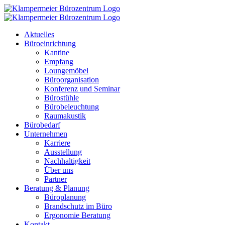
Zum
Inhalt
springen
Aktuelles
Büroeinrichtung
Kantine
Empfang
Loungemöbel
Büroorganisation
Konferenz und Seminar
Bürostühle
Bürobeleuchtung
Raumakustik
Bürobedarf
Unternehmen
Karriere
Ausstellung
Nachhaltigkeit
Über uns
Partner
Beratung & Planung
Büroplanung
Brandschutz im Büro
Ergonomie Beratung
Kontakt