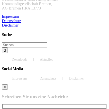
Kommanditgesellschaft Bremen,
AG Bremen HRA 13773
Impressum
Datenschutz
Disclaimer
Suche
Suche
nach:
Downloads
Aktuelles
Social Media
Impressum
Datenschutz
Disclaimer
×
Schreiben Sie uns eine Nachricht: