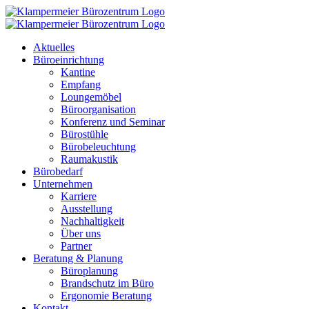
Zum
Inhalt
springen
Aktuelles
Büroeinrichtung
Kantine
Empfang
Loungemöbel
Büroorganisation
Konferenz und Seminar
Bürostühle
Bürobeleuchtung
Raumakustik
Bürobedarf
Unternehmen
Karriere
Ausstellung
Nachhaltigkeit
Über uns
Partner
Beratung & Planung
Büroplanung
Brandschutz im Büro
Ergonomie Beratung
Kontakt