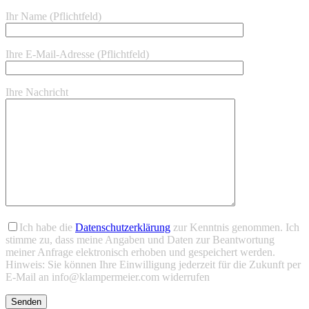
Ihr Name (Pflichtfeld)
Ihre E-Mail-Adresse (Pflichtfeld)
Ihre Nachricht
Bitte lasse dieses Feld leer.
Bitte lasse dieses Feld leer.
Ich habe die
Datenschutzerklärung
zur Kenntnis genommen. Ich
stimme zu, dass meine Angaben und Daten zur Beantwortung
meiner Anfrage elektronisch erhoben und gespeichert werden.
Hinweis: Sie können Ihre Einwilligung jederzeit für die Zukunft per
E-Mail an info@klampermeier.com widerrufen