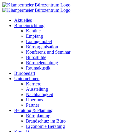
Zum
Inhalt
springen
Aktuelles
Büroeinrichtung
Kantine
Empfang
Loungemöbel
Büroorganisation
Konferenz und Seminar
Bürostühle
Bürobeleuchtung
Raumakustik
Bürobedarf
Unternehmen
Karriere
Ausstellung
Nachhaltigkeit
Über uns
Partner
Beratung & Planung
Büroplanung
Brandschutz im Büro
Ergonomie Beratung
Kontakt