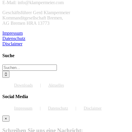
E-Mail: info@klampermeier.com
Geschäftsführer Gerd Klampermeier
Kommanditgesellschaft Bremen,
AG Bremen HRA 13773
Impressum
Datenschutz
Disclaimer
Suche
Suche
nach:
Downloads
Aktuelles
Social Media
Impressum
Datenschutz
Disclaimer
×
Schreiben Sie uns eine Nachricht: