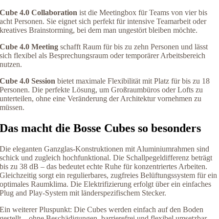
Cube 4.0 Collaboration
ist die Meetingbox für Teams von vier bis
acht Personen. Sie eignet sich perfekt für intensive Teamarbeit oder
kreatives Brainstorming, bei dem man ungestört bleiben möchte.
Cube 4.0 Meeting
schafft Raum für bis zu zehn Personen und lässt
sich flexibel als Besprechungsraum oder temporärer Arbeitsbereich
nutzen.
Cube 4.0 Session
bietet maximale Flexibilität mit Platz für bis zu 18
Personen. Die perfekte Lösung, um Großraumbüros oder Lofts zu
unterteilen, ohne eine Veränderung der Architektur vornehmen zu
müssen.
Das macht die Bosse Cubes so besonders
Die eleganten Ganzglas-Konstruktionen mit Aluminiumrahmen sind
schick und zugleich hochfunktional. Die Schallpegeldifferenz beträgt
bis zu 38 dB – das bedeutet echte Ruhe für konzentriertes Arbeiten.
Gleichzeitig sorgt ein regulierbares, zugfreies Belüftungssystem für ein
optimales Raumklima. Die Elektrifizierung erfolgt über ein einfaches
Plug and Play-System mit länderspezifischem Stecker.
Ein weiterer Pluspunkt: Die Cubes werden einfach auf den Boden
gestellt – ohne Beschädigungen, barrierefrei und flexibel umsetzbar.