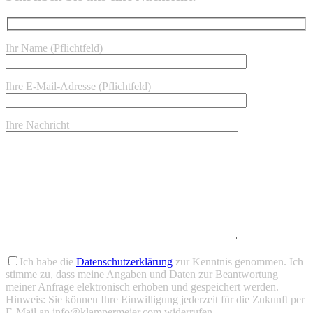
Ihr Name (Pflichtfeld)
Ihre E-Mail-Adresse (Pflichtfeld)
Ihre Nachricht
Bitte lasse dieses Feld leer.
Bitte lasse dieses Feld leer.
Ich habe die
Datenschutzerklärung
zur Kenntnis genommen. Ich
stimme zu, dass meine Angaben und Daten zur Beantwortung
meiner Anfrage elektronisch erhoben und gespeichert werden.
Hinweis: Sie können Ihre Einwilligung jederzeit für die Zukunft per
E-Mail an info@klampermeier.com widerrufen