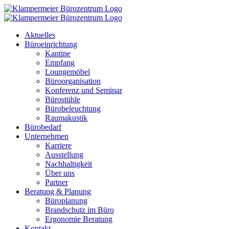
Zum
Inhalt
springen
Aktuelles
Büroeinrichtung
Kantine
Empfang
Loungemöbel
Büroorganisation
Konferenz und Seminar
Bürostühle
Bürobeleuchtung
Raumakustik
Bürobedarf
Unternehmen
Karriere
Ausstellung
Nachhaltigkeit
Über uns
Partner
Beratung & Planung
Büroplanung
Brandschutz im Büro
Ergonomie Beratung
Kontakt