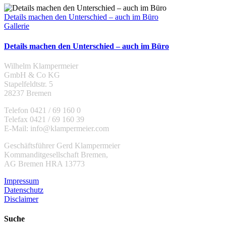
Details machen den Unterschied – auch im Büro
Gallerie
Details machen den Unterschied – auch im Büro
Wilhelm Klampermeier
GmbH & Co KG
Stapelfeldtstr. 5
28237 Bremen
Telefon 0421 / 69 160 0
Telefax 0421 / 69 160 39
E-Mail: info@klampermeier.com
Geschäftsführer Gerd Klampermeier
Kommanditgesellschaft Bremen,
AG Bremen HRA 13773
Impressum
Datenschutz
Disclaimer
Suche