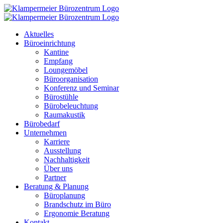
Zum
Inhalt
springen
Aktuelles
Büroeinrichtung
Kantine
Empfang
Loungemöbel
Büroorganisation
Konferenz und Seminar
Bürostühle
Bürobeleuchtung
Raumakustik
Bürobedarf
Unternehmen
Karriere
Ausstellung
Nachhaltigkeit
Über uns
Partner
Beratung & Planung
Büroplanung
Brandschutz im Büro
Ergonomie Beratung
Kontakt