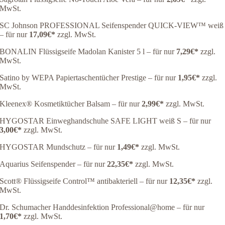
MwSt.
SC Johnson PROFESSIONAL Seifenspender QUICK-VIEW™ weiß
– für nur
17,09€
*
zzgl. MwSt.
BONALIN Flüssigseife Madolan Kanister 5 l – für nur
7,29€
*
zzgl.
MwSt.
Satino by WEPA Papiertaschentücher Prestige – für nur
1,95€
*
zzgl.
MwSt.
Kleenex® Kosmetiktücher Balsam – für nur
2,99€
*
zzgl. MwSt.
HYGOSTAR Einweghandschuhe SAFE LIGHT weiß S – für nur
3,00€
*
zzgl. MwSt.
HYGOSTAR Mundschutz – für nur
1,49€
*
zzgl. MwSt.
Aquarius Seifenspender – für nur
22,35€
*
zzgl. MwSt.
Scott® Flüssigseife Control™ antibakteriell – für nur
12,35€
*
zzgl.
MwSt.
Dr. Schumacher Handdesinfektion Professional@home – für nur
1,70€
*
zzgl. MwSt.