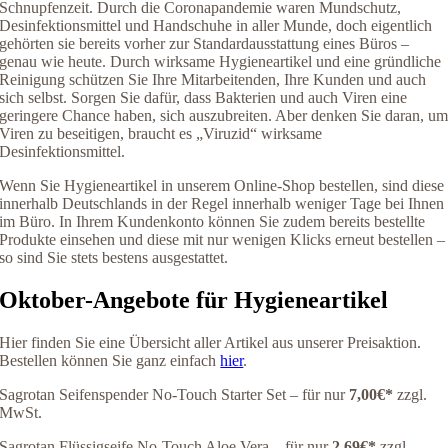
Schnupfenzeit. Durch die Coronapandemie waren Mundschutz,
Desinfektionsmittel und Handschuhe in aller Munde, doch eigentlich
gehörten sie bereits vorher zur Standardausstattung eines Büros –
genau wie heute. Durch wirksame Hygieneartikel und eine gründliche
Reinigung schützen Sie Ihre Mitarbeitenden, Ihre Kunden und auch
sich selbst. Sorgen Sie dafür, dass Bakterien und auch Viren eine
geringere Chance haben, sich auszubreiten. Aber denken Sie daran, u
Viren zu beseitigen, braucht es „Viruzid“ wirksame
Desinfektionsmittel.
Wenn Sie Hygieneartikel in unserem Online-Shop bestellen, sind diese
innerhalb Deutschlands in der Regel innerhalb weniger Tage bei Ihnen
im Büro. In Ihrem Kundenkonto können Sie zudem bereits bestellte
Produkte einsehen und diese mit nur wenigen Klicks erneut bestellen –
so sind Sie stets bestens ausgestattet.
Oktober-Angebote für Hygieneartikel
Hier finden Sie eine Übersicht aller Artikel aus unserer Preisaktion.
Bestellen können Sie ganz einfach
hier
.
Sagrotan Seifenspender No-Touch Starter Set – für nur
7,00€
*
zzgl.
MwSt.
Sagrotan Flüssigseife No-Touch Aloe Vera – für nur
2,69€
*
zzgl.