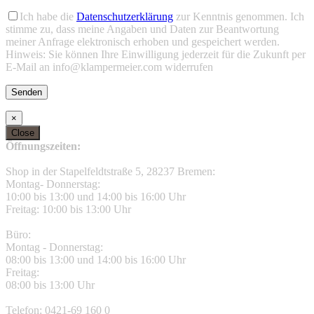
Bitte lasse dieses Feld leer.
Bitte lasse dieses Feld leer.
Ich habe die
Datenschutzerklärung
zur Kenntnis genommen. Ich
stimme zu, dass meine Angaben und Daten zur Beantwortung
meiner Anfrage elektronisch erhoben und gespeichert werden.
Hinweis: Sie können Ihre Einwilligung jederzeit für die Zukunft per
E-Mail an info@klampermeier.com widerrufen
×
Close
Toggle
Öffnungszeiten:
Sliding
Bar
Shop in der Stapelfeldtstraße 5, 28237 Bremen:
Area
Montag- Donnerstag:
10:00 bis 13:00 und 14:00 bis 16:00 Uhr
Freitag: 10:00 bis 13:00 Uhr
Büro:
Montag - Donnerstag:
08:00 bis 13:00 und 14:00 bis 16:00 Uhr
Freitag:
08:00 bis 13:00 Uhr
Telefon: 0421-69 160 0