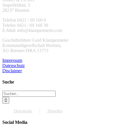
Stapelfeldtstr. 5
28237 Bremen
Telefon 0421 / 69 160 0
Telefax 0421 / 69 160 39
E-Mail: info@klampermeier.com
Geschäftsführer Gerd Klampermeier
Kommanditgesellschaft Bremen,
AG Bremen HRA 13773
Impressum
Datenschutz
Disclaimer
Suche
Suche
nach:
Downloads
Aktuelles
Social Media